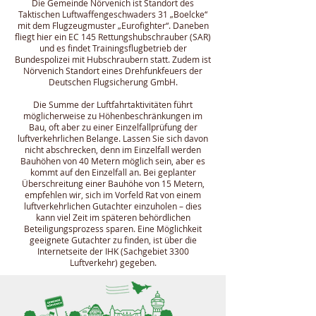
Die Gemeinde Nörvenich ist Standort des
Taktischen Luftwaffengeschwaders 31 „Boelcke“
mit dem Flugzeugmuster „Eurofighter“. Daneben
fliegt hier ein EC 145 Rettungshubschrauber (SAR)
und es findet Trainingsflugbetrieb der
Bundespolizei mit Hubschraubern statt. Zudem ist
Nörvenich Standort eines Drehfunkfeuers der
Deutschen Flugsicherung GmbH.
Die Summe der Luftfahrtaktivitäten führt
möglicherweise zu Höhenbeschränkungen im
Bau, oft aber zu einer Einzelfallprüfung der
luftverkehrlichen Belange. Lassen Sie sich davon
nicht abschrecken, denn im Einzelfall werden
Bauhöhen von 40 Metern möglich sein, aber es
kommt auf den Einzelfall an. Bei geplanter
Überschreitung einer Bauhöhe von 15 Metern,
empfehlen wir, sich im Vorfeld Rat von einem
luftverkehrlichen Gutachter einzuholen – dies
kann viel Zeit im späteren behördlichen
Beteiligungsprozess sparen. Eine Möglichkeit
geeignete Gutachter zu finden, ist über die
Internetseite der IHK (Sachgebiet 3300
Luftverkehr) gegeben.