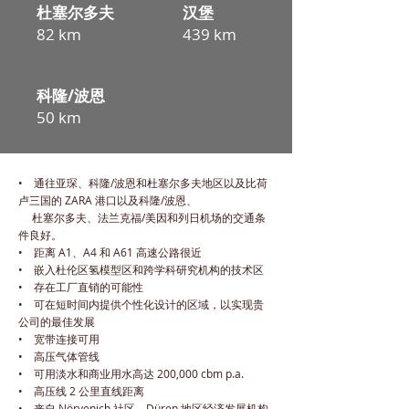
杜塞尔多夫
汉堡
82 km
439 km
科隆/波恩
50 km
• 通往亚琛、科隆/波恩和杜塞尔多夫地区以及比荷
卢三国的 ZARA 港口以及科隆/波恩、
杜塞尔多夫、法兰克福/美因和列日机场的交通条
件良好。
• 距离 A1、A4 和 A61 高速公路很近
• 嵌入杜伦区氢模型区和跨学科研究机构的技术区
• 存在工厂直销的可能性
• 可在短时间内提供个性化设计的区域，以实现贵
公司的最佳发展
• 宽带连接可用
• 高压气体管线
• 可用淡水和商业用水高达 200,000 cbm p.a.
• 高压线 2 公里直线距离
• 来自 Nörvenich 社区、Düren 地区经济发展机构